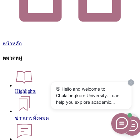
หน้าหลัก
หมวดหมู่
👋 Hello and welcome to
Highlights
Chulalongkorn University. I can
help you explore academic
programs, admissions, research,
campus life, and university
ข่าวสารทั้งหมด
services. What would you like to
know?