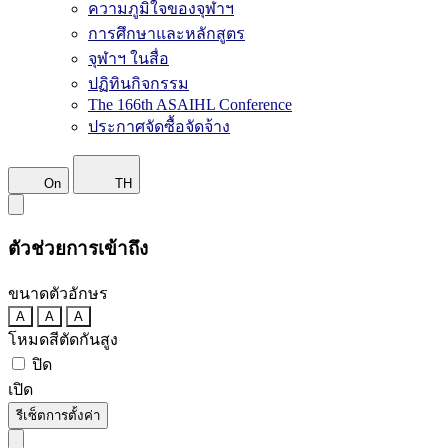
ความภูมิใจของจุฬาฯ
การศึกษาและหลักสูตร
จุฬาฯ ในสื่อ
ปฏิทินกิจกรรม
The 166th ASAIHL Conference
ประกาศจัดซื้อจัดจ้าง
On
TH
ตัวช่วยการเข้าถึง
ขนาดตัวอักษร
A
A
A
โหมดสีตัดกันสูง
ปิด
เปิด
รีเซ็ตการตั้งค่า