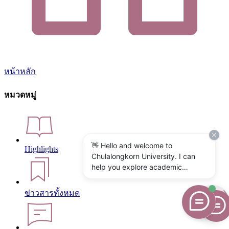
หน้าหลัก
หมวดหมู่
👋 Hello and welcome to
Highlights
Chulalongkorn University. I can
help you explore academic
programs, admissions, research,
campus life, and university
ข่าวสารทั้งหมด
services. What would you like to
know?