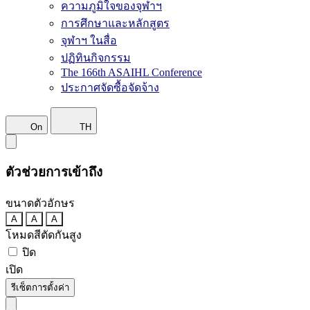
ความภูมิใจของจุฬาฯ
การศึกษาและหลักสูตร
จุฬาฯ ในสื่อ
ปฏิทินกิจกรรม
The 166th ASAIHL Conference
ประกาศจัดซื้อจัดจ้าง
On
TH
ตัวช่วยการเข้าถึง
ขนาดตัวอักษร
A
A
A
โหมดสีตัดกันสูง
ปิด
เปิด
รีเซ็ตการตั้งค่า