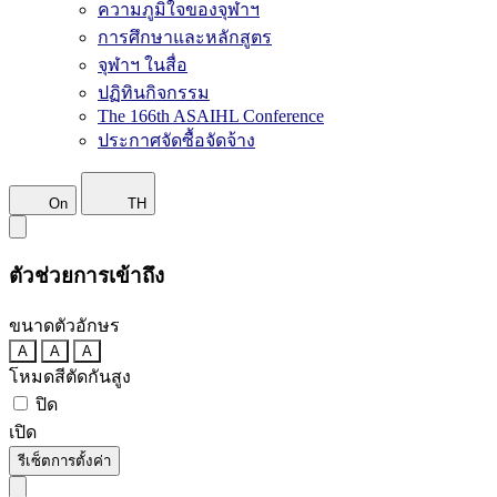
ความภูมิใจของจุฬาฯ
การศึกษาและหลักสูตร
จุฬาฯ ในสื่อ
ปฏิทินกิจกรรม
The 166th ASAIHL Conference
ประกาศจัดซื้อจัดจ้าง
On
TH
ตัวช่วยการเข้าถึง
ขนาดตัวอักษร
A
A
A
โหมดสีตัดกันสูง
ปิด
เปิด
รีเซ็ตการตั้งค่า