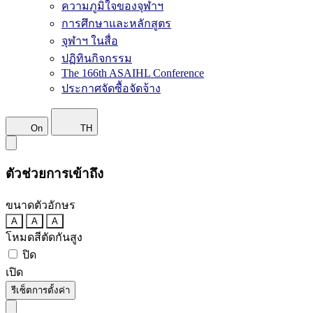
ความภูมิใจของจุฬาฯ
การศึกษาและหลักสูตร
จุฬาฯ ในสื่อ
ปฏิทินกิจกรรม
The 166th ASAIHL Conference
ประกาศจัดซื้อจัดจ้าง
On
TH
ตัวช่วยการเข้าถึง
ขนาดตัวอักษร
A
A
A
โหมดสีตัดกันสูง
ปิด
เปิด
รีเซ็ตการตั้งค่า