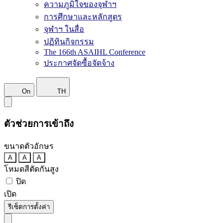
ความภูมิใจของจุฬาฯ
การศึกษาและหลักสูตร
จุฬาฯ ในสื่อ
ปฏิทินกิจกรรม
The 166th ASAIHL Conference
ประกาศจัดซื้อจัดจ้าง
On
TH
ตัวช่วยการเข้าถึง
ขนาดตัวอักษร
A
A
A
โหมดสีตัดกันสูง
ปิด
เปิด
รีเซ็ตการตั้งค่า