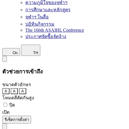
ความภูมิใจของจุฬาฯ
การศึกษาและหลักสูตร
จุฬาฯ ในสื่อ
ปฏิทินกิจกรรม
The 166th ASAIHL Conference
ประกาศจัดซื้อจัดจ้าง
On
TH
ตัวช่วยการเข้าถึง
ขนาดตัวอักษร
A
A
A
โหมดสีตัดกันสูง
ปิด
เปิด
รีเซ็ตการตั้งค่า