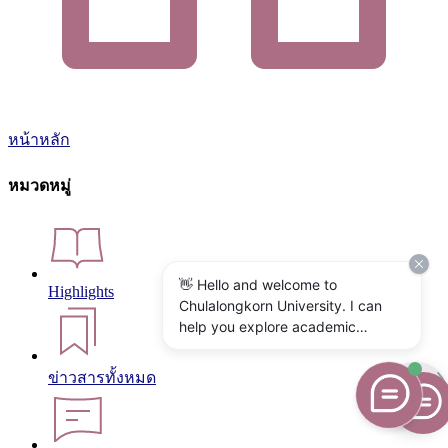
หน้าหลัก
หมวดหมู่
👋 Hello and welcome to
Highlights
Chulalongkorn University. I can
help you explore academic
programs, admissions, research,
campus life, and university
ข่าวสารทั้งหมด
services. What would you like to
know?