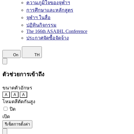
ความภูมิใจของจุฬาฯ
การศึกษาและหลักสูตร
จุฬาฯ ในสื่อ
ปฏิทินกิจกรรม
The 166th ASAIHL Conference
ประกาศจัดซื้อจัดจ้าง
On
TH
ตัวช่วยการเข้าถึง
ขนาดตัวอักษร
A
A
A
โหมดสีตัดกันสูง
ปิด
เปิด
รีเซ็ตการตั้งค่า