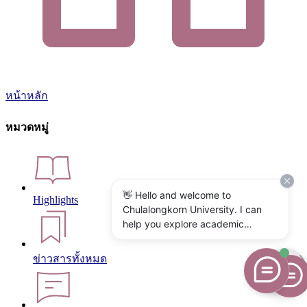
หน้าหลัก
หมวดหมู่
👋 Hello and welcome to
Highlights
Chulalongkorn University. I can
help you explore academic
programs, admissions, research,
campus life, and university
ข่าวสารทั้งหมด
services. What would you like to
know?