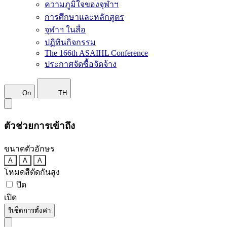
ความภูมิใจของจุฬาฯ
การศึกษาและหลักสูตร
จุฬาฯ ในสื่อ
ปฏิทินกิจกรรม
The 166th ASAIHL Conference
ประกาศจัดซื้อจัดจ้าง
On
TH
ตัวช่วยการเข้าถึง
ขนาดตัวอักษร
A
A
A
โหมดสีตัดกันสูง
ปิด
เปิด
รีเซ็ตการตั้งค่า