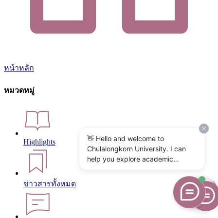
หน้าหลัก
หมวดหมู่
👋 Hello and welcome to
Highlights
Chulalongkorn University. I can
help you explore academic
programs, admissions, research,
campus life, and university
ข่าวสารทั้งหมด
services. What would you like to
know?