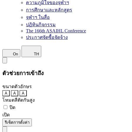
ความภูมิใจของจุฬาฯ
การศึกษาและหลักสูตร
จุฬาฯ ในสื่อ
ปฏิทินกิจกรรม
The 166th ASAIHL Conference
ประกาศจัดซื้อจัดจ้าง
On
TH
ตัวช่วยการเข้าถึง
ขนาดตัวอักษร
A
A
A
โหมดสีตัดกันสูง
ปิด
เปิด
รีเซ็ตการตั้งค่า