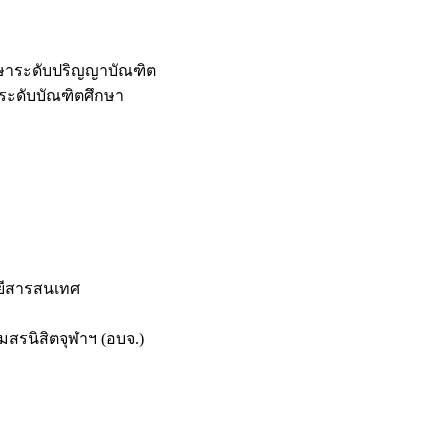
กษาระดับปริญญาบัณฑิต
ระดับบัณฑิตศึกษา
ยีสารสนเทศ
สรนิสิตจุฬาฯ (อบจ.)