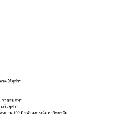
ะ
ิจาคให้จุฬาฯ
รมราชสมภพฯ
มะเร็งจุฬาฯ
ุทยาน 100 ปี จุฬาลงกรณ์มหาวิทยาลัย