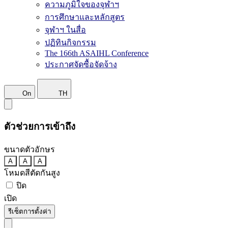
ความภูมิใจของจุฬาฯ
การศึกษาและหลักสูตร
จุฬาฯ ในสื่อ
ปฏิทินกิจกรรม
The 166th ASAIHL Conference
ประกาศจัดซื้อจัดจ้าง
On
TH
ตัวช่วยการเข้าถึง
ขนาดตัวอักษร
A
A
A
โหมดสีตัดกันสูง
ปิด
เปิด
รีเซ็ตการตั้งค่า