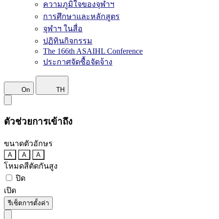
ความภูมิใจของจุฬาฯ
การศึกษาและหลักสูตร
จุฬาฯ ในสื่อ
ปฏิทินกิจกรรม
The 166th ASAIHL Conference
ประกาศจัดซื้อจัดจ้าง
On
TH
ตัวช่วยการเข้าถึง
ขนาดตัวอักษร
A
A
A
โหมดสีตัดกันสูง
ปิด
เปิด
รีเซ็ตการตั้งค่า