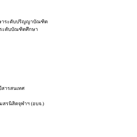
กษาระดับปริญญาบัณฑิต
ระดับบัณฑิตศึกษา
ยีสารสนเทศ
สรนิสิตจุฬาฯ (อบจ.)