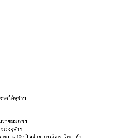
ะ
ิจาคให้จุฬาฯ
รมราชสมภพฯ
มะเร็งจุฬาฯ
ุทยาน 100 ปี จุฬาลงกรณ์มหาวิทยาลัย