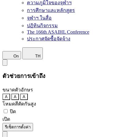
ความภูมิใจของจุฬาฯ
การศึกษาและหลักสูตร
จุฬาฯ ในสื่อ
ปฏิทินกิจกรรม
The 166th ASAIHL Conference
ประกาศจัดซื้อจัดจ้าง
On
TH
ตัวช่วยการเข้าถึง
ขนาดตัวอักษร
A
A
A
โหมดสีตัดกันสูง
ปิด
เปิด
รีเซ็ตการตั้งค่า