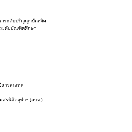
กษาระดับปริญญาบัณฑิต
ระดับบัณฑิตศึกษา
ยีสารสนเทศ
สรนิสิตจุฬาฯ (อบจ.)