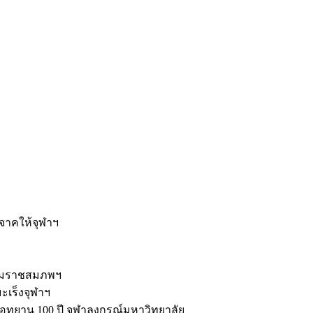
ะ
ิจาคให้จุฬาฯ
รมราชสมภพฯ
มะเร็งจุฬาฯ
ุทยาน 100 ปี จุฬาลงกรณ์มหาวิทยาลัย