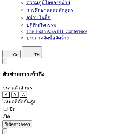
ความภูมิใจของจุฬาฯ
การศึกษาและหลักสูตร
จุฬาฯ ในสื่อ
ปฏิทินกิจกรรม
The 166th ASAIHL Conference
ประกาศจัดซื้อจัดจ้าง
On
TH
ตัวช่วยการเข้าถึง
ขนาดตัวอักษร
A
A
A
โหมดสีตัดกันสูง
ปิด
เปิด
รีเซ็ตการตั้งค่า