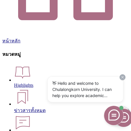
หน้าหลัก
หมวดหมู่
👋 Hello and welcome to
Highlights
Chulalongkorn University. I can
help you explore academic
programs, admissions, research,
campus life, and university
ข่าวสารทั้งหมด
services. What would you like to
know?