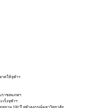
ะ
ิจาคให้จุฬาฯ
รมราชสมภพฯ
มะเร็งจุฬาฯ
ุทยาน 100 ปี จุฬาลงกรณ์มหาวิทยาลัย