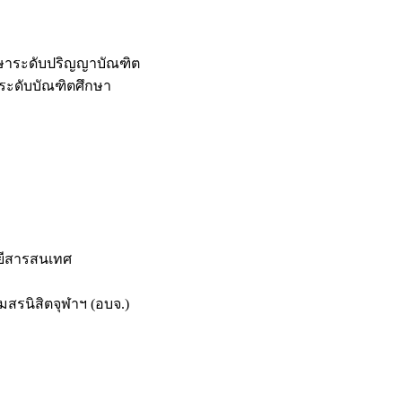
กษาระดับปริญญาบัณฑิต
ระดับบัณฑิตศึกษา
ยีสารสนเทศ
สรนิสิตจุฬาฯ (อบจ.)