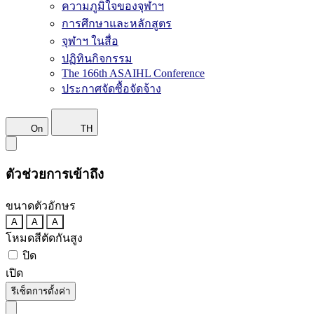
ความภูมิใจของจุฬาฯ
การศึกษาและหลักสูตร
จุฬาฯ ในสื่อ
ปฏิทินกิจกรรม
The 166th ASAIHL Conference
ประกาศจัดซื้อจัดจ้าง
On
TH
ตัวช่วยการเข้าถึง
ขนาดตัวอักษร
A
A
A
โหมดสีตัดกันสูง
ปิด
เปิด
รีเซ็ตการตั้งค่า