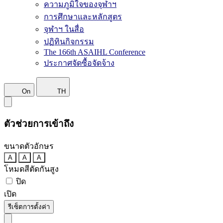
ความภูมิใจของจุฬาฯ
การศึกษาและหลักสูตร
จุฬาฯ ในสื่อ
ปฏิทินกิจกรรม
The 166th ASAIHL Conference
ประกาศจัดซื้อจัดจ้าง
On
TH
ตัวช่วยการเข้าถึง
ขนาดตัวอักษร
A
A
A
โหมดสีตัดกันสูง
ปิด
เปิด
รีเซ็ตการตั้งค่า