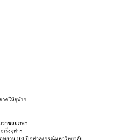
ะ
ิจาคให้จุฬาฯ
รมราชสมภพฯ
มะเร็งจุฬาฯ
ุทยาน 100 ปี จุฬาลงกรณ์มหาวิทยาลัย