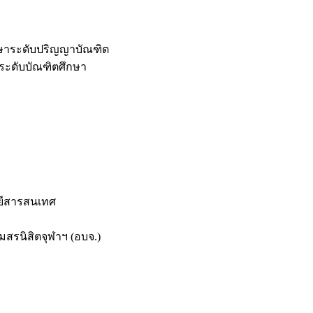
กษาระดับปริญญาบัณฑิต
ระดับบัณฑิตศึกษา
ยีสารสนเทศ
สรนิสิตจุฬาฯ (อบจ.)