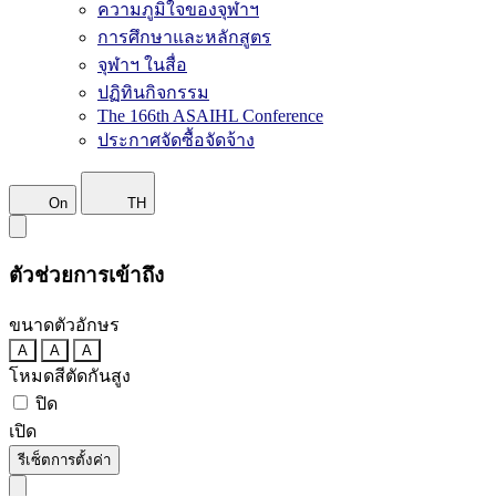
ความภูมิใจของจุฬาฯ
การศึกษาและหลักสูตร
จุฬาฯ ในสื่อ
ปฏิทินกิจกรรม
The 166th ASAIHL Conference
ประกาศจัดซื้อจัดจ้าง
On
TH
ตัวช่วยการเข้าถึง
ขนาดตัวอักษร
A
A
A
โหมดสีตัดกันสูง
ปิด
เปิด
รีเซ็ตการตั้งค่า