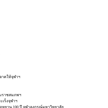
ะ
ิจาคให้จุฬาฯ
รมราชสมภพฯ
มะเร็งจุฬาฯ
ุทยาน 100 ปี จุฬาลงกรณ์มหาวิทยาลัย