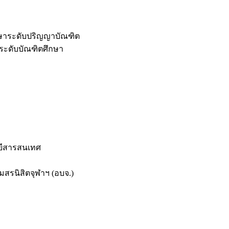
กษาระดับปริญญาบัณฑิต
ระดับบัณฑิตศึกษา
ยีสารสนเทศ
สรนิสิตจุฬาฯ (อบจ.)