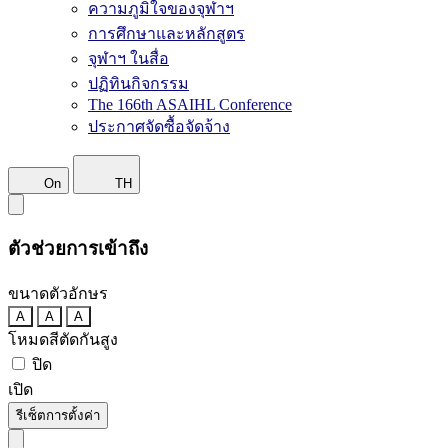
ความภูมิใจของจุฬาฯ
การศึกษาและหลักสูตร
จุฬาฯ ในสื่อ
ปฏิทินกิจกรรม
The 166th ASAIHL Conference
ประกาศจัดซื้อจัดจ้าง
On
TH
ตัวช่วยการเข้าถึง
ขนาดตัวอักษร
A
A
A
โหมดสีตัดกันสูง
ปิด
เปิด
รีเซ็ตการตั้งค่า