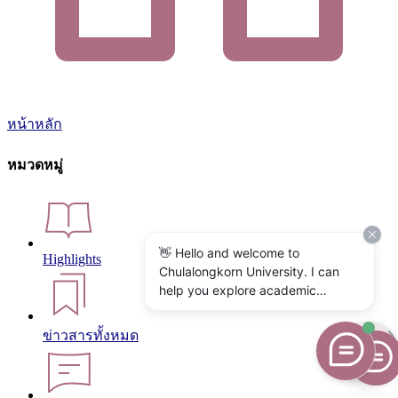
หน้าหลัก
หมวดหมู่
👋 Hello and welcome to
Highlights
Chulalongkorn University. I can
help you explore academic
programs, admissions, research,
campus life, and university
ข่าวสารทั้งหมด
services. What would you like to
know?