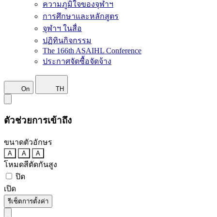
ความภูมิใจของจุฬาฯ
การศึกษาและหลักสูตร
จุฬาฯ ในสื่อ
ปฏิทินกิจกรรม
The 166th ASAIHL Conference
ประกาศจัดซื้อจัดจ้าง
On
TH
ตัวช่วยการเข้าถึง
ขนาดตัวอักษร
A
A
A
โหมดสีตัดกันสูง
ปิด
เปิด
รีเซ็ตการตั้งค่า