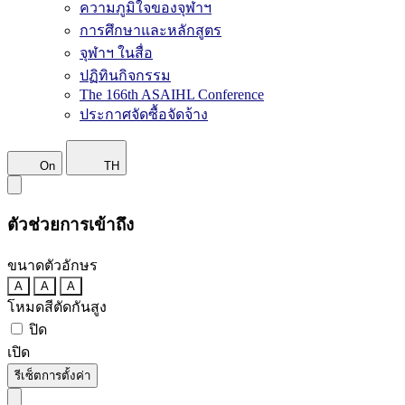
ความภูมิใจของจุฬาฯ
การศึกษาและหลักสูตร
จุฬาฯ ในสื่อ
ปฏิทินกิจกรรม
The 166th ASAIHL Conference
ประกาศจัดซื้อจัดจ้าง
On
TH
ตัวช่วยการเข้าถึง
ขนาดตัวอักษร
A
A
A
โหมดสีตัดกันสูง
ปิด
เปิด
รีเซ็ตการตั้งค่า