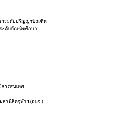
กษาระดับปริญญาบัณฑิต
ระดับบัณฑิตศึกษา
ยีสารสนเทศ
สรนิสิตจุฬาฯ (อบจ.)