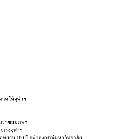
ะ
ิจาคให้จุฬาฯ
รมราชสมภพฯ
มะเร็งจุฬาฯ
ุทยาน 100 ปี จุฬาลงกรณ์มหาวิทยาลัย