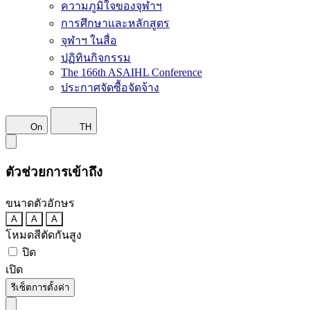
ความภูมิใจของจุฬาฯ
การศึกษาและหลักสูตร
จุฬาฯ ในสื่อ
ปฏิทินกิจกรรม
The 166th ASAIHL Conference
ประกาศจัดซื้อจัดจ้าง
On
TH
ตัวช่วยการเข้าถึง
ขนาดตัวอักษร
A
A
A
โหมดสีตัดกันสูง
ปิด
เปิด
รีเซ็ตการตั้งค่า