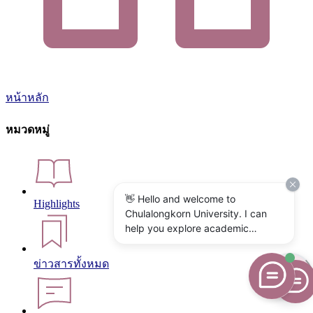
หน้าหลัก
หมวดหมู่
👋 Hello and welcome to
Highlights
Chulalongkorn University. I can
help you explore academic
programs, admissions, research,
campus life, and university
ข่าวสารทั้งหมด
services. What would you like to
know?