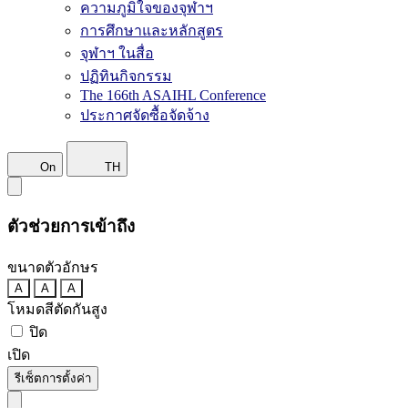
ความภูมิใจของจุฬาฯ
การศึกษาและหลักสูตร
จุฬาฯ ในสื่อ
ปฏิทินกิจกรรม
The 166th ASAIHL Conference
ประกาศจัดซื้อจัดจ้าง
On
TH
ตัวช่วยการเข้าถึง
ขนาดตัวอักษร
A
A
A
โหมดสีตัดกันสูง
ปิด
เปิด
รีเซ็ตการตั้งค่า