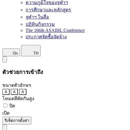
ความภูมิใจของจุฬาฯ
การศึกษาและหลักสูตร
จุฬาฯ ในสื่อ
ปฏิทินกิจกรรม
The 166th ASAIHL Conference
ประกาศจัดซื้อจัดจ้าง
On
TH
ตัวช่วยการเข้าถึง
ขนาดตัวอักษร
A
A
A
โหมดสีตัดกันสูง
ปิด
เปิด
รีเซ็ตการตั้งค่า