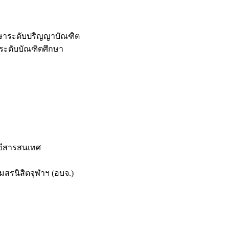
กษาระดับปริญญาบัณฑิต
ระดับบัณฑิตศึกษา
ยีสารสนเทศ
สรนิสิตจุฬาฯ (อบจ.)