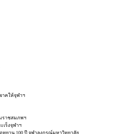
ะ
ิจาคให้จุฬาฯ
รมราชสมภพฯ
มะเร็งจุฬาฯ
ุทยาน 100 ปี จุฬาลงกรณ์มหาวิทยาลัย