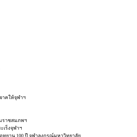
ะ
ิจาคให้จุฬาฯ
รมราชสมภพฯ
มะเร็งจุฬาฯ
ุทยาน 100 ปี จุฬาลงกรณ์มหาวิทยาลัย