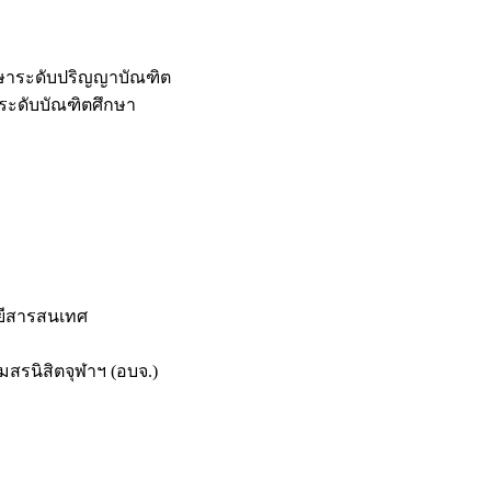
กษาระดับปริญญาบัณฑิต
ระดับบัณฑิตศึกษา
ยีสารสนเทศ
สรนิสิตจุฬาฯ (อบจ.)