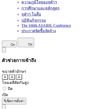
ความภูมิใจของจุฬาฯ
การศึกษาและหลักสูตร
จุฬาฯ ในสื่อ
ปฏิทินกิจกรรม
The 166th ASAIHL Conference
ประกาศจัดซื้อจัดจ้าง
On
TH
ตัวช่วยการเข้าถึง
ขนาดตัวอักษร
A
A
A
โหมดสีตัดกันสูง
ปิด
เปิด
รีเซ็ตการตั้งค่า