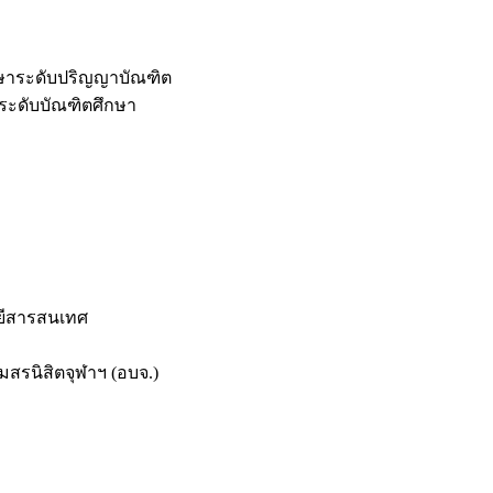
กษาระดับปริญญาบัณฑิต
ระดับบัณฑิตศึกษา
ยีสารสนเทศ
สรนิสิตจุฬาฯ (อบจ.)