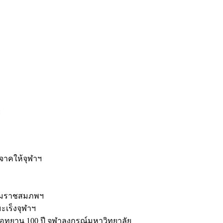
ะ
ิจาคให้จุฬาฯ
รมราชสมภพฯ
มะเร็งจุฬาฯ
ุทยาน 100 ปี จุฬาลงกรณ์มหาวิทยาลัย