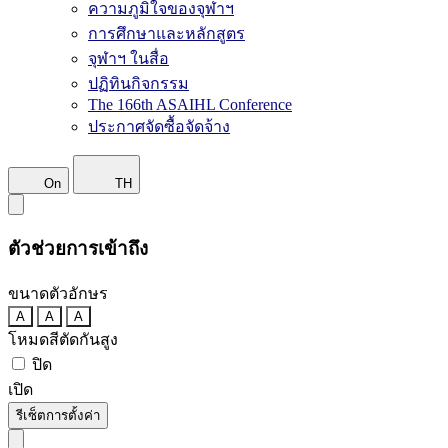
ความภูมิใจของจุฬาฯ
การศึกษาและหลักสูตร
จุฬาฯ ในสื่อ
ปฏิทินกิจกรรม
The 166th ASAIHL Conference
ประกาศจัดซื้อจัดจ้าง
On
TH
ตัวช่วยการเข้าถึง
ขนาดตัวอักษร
A
A
A
โหมดสีตัดกันสูง
ปิด
เปิด
รีเซ็ตการตั้งค่า