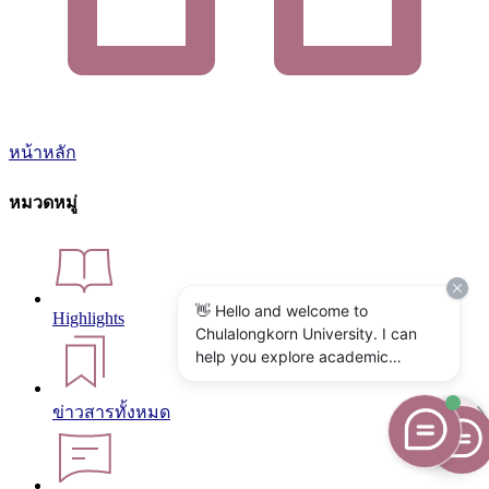
หน้าหลัก
หมวดหมู่
👋 Hello and welcome to
Highlights
Chulalongkorn University. I can
help you explore academic
programs, admissions, research,
campus life, and university
ข่าวสารทั้งหมด
services. What would you like to
know?