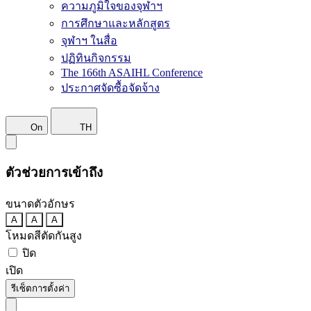
ความภูมิใจของจุฬาฯ
การศึกษาและหลักสูตร
จุฬาฯ ในสื่อ
ปฏิทินกิจกรรม
The 166th ASAIHL Conference
ประกาศจัดซื้อจัดจ้าง
On
TH
ตัวช่วยการเข้าถึง
ขนาดตัวอักษร
A
A
A
โหมดสีตัดกันสูง
ปิด
เปิด
รีเซ็ตการตั้งค่า