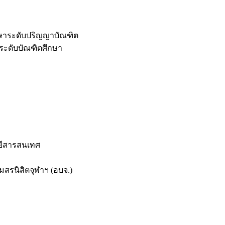
กษาระดับปริญญาบัณฑิต
ระดับบัณฑิตศึกษา
ยีสารสนเทศ
สรนิสิตจุฬาฯ (อบจ.)