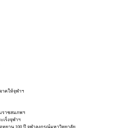
ะ
ิจาคให้จุฬาฯ
รมราชสมภพฯ
มะเร็งจุฬาฯ
ุทยาน 100 ปี จุฬาลงกรณ์มหาวิทยาลัย