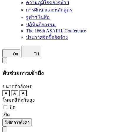
ความภูมิใจของจุฬาฯ
การศึกษาและหลักสูตร
จุฬาฯ ในสื่อ
ปฏิทินกิจกรรม
The 166th ASAIHL Conference
ประกาศจัดซื้อจัดจ้าง
On
TH
ตัวช่วยการเข้าถึง
ขนาดตัวอักษร
A
A
A
โหมดสีตัดกันสูง
ปิด
เปิด
รีเซ็ตการตั้งค่า