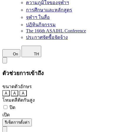
ความภูมิใจของจุฬาฯ
การศึกษาและหลักสูตร
จุฬาฯ ในสื่อ
ปฏิทินกิจกรรม
The 166th ASAIHL Conference
ประกาศจัดซื้อจัดจ้าง
On
TH
ตัวช่วยการเข้าถึง
ขนาดตัวอักษร
A
A
A
โหมดสีตัดกันสูง
ปิด
เปิด
รีเซ็ตการตั้งค่า