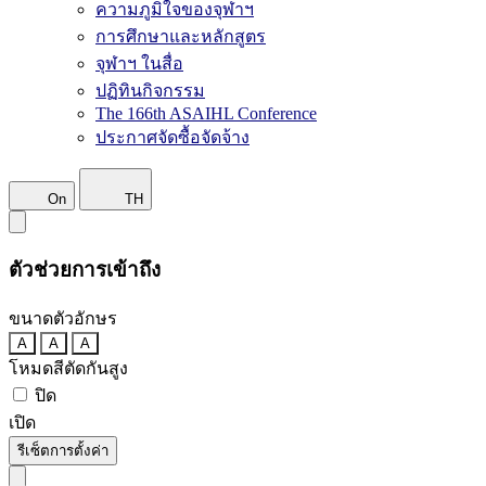
ความภูมิใจของจุฬาฯ
การศึกษาและหลักสูตร
จุฬาฯ ในสื่อ
ปฏิทินกิจกรรม
The 166th ASAIHL Conference
ประกาศจัดซื้อจัดจ้าง
On
TH
ตัวช่วยการเข้าถึง
ขนาดตัวอักษร
A
A
A
โหมดสีตัดกันสูง
ปิด
เปิด
รีเซ็ตการตั้งค่า