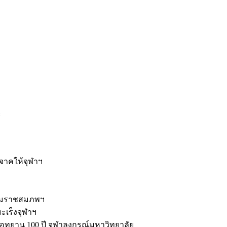
ะ
ิจาคให้จุฬาฯ
รมราชสมภพฯ
มะเร็งจุฬาฯ
ุทยาน 100 ปี จุฬาลงกรณ์มหาวิทยาลัย