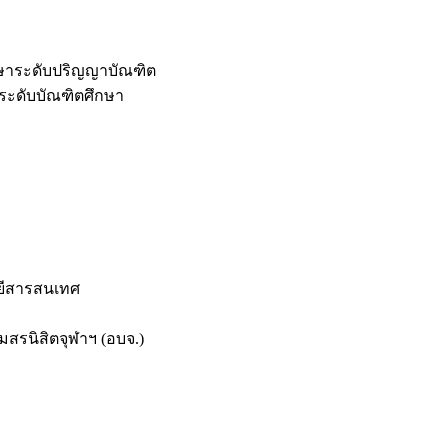
กษาระดับปริญญาบัณฑิต
ระดับบัณฑิตศึกษา
ยีสารสนเทศ
สรนิสิตจุฬาฯ (อบจ.)