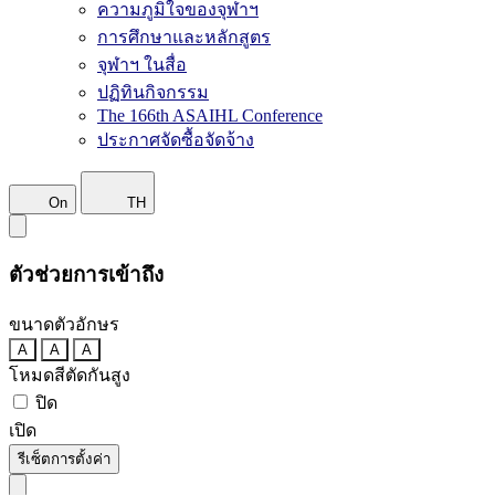
ความภูมิใจของจุฬาฯ
การศึกษาและหลักสูตร
จุฬาฯ ในสื่อ
ปฏิทินกิจกรรม
The 166th ASAIHL Conference
ประกาศจัดซื้อจัดจ้าง
On
TH
ตัวช่วยการเข้าถึง
ขนาดตัวอักษร
A
A
A
โหมดสีตัดกันสูง
ปิด
เปิด
รีเซ็ตการตั้งค่า