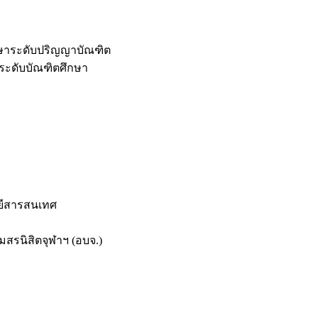
กษาระดับปริญญาบัณฑิต
ระดับบัณฑิตศึกษา
ยีสารสนเทศ
สรนิสิตจุฬาฯ (อบจ.)