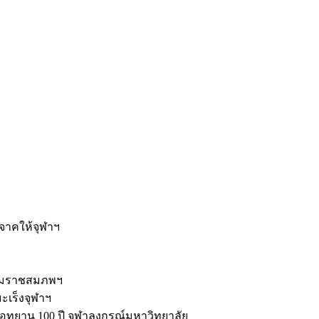
ะ
ิจาคให้จุฬาฯ
รมราชสมภพฯ
มะเร็งจุฬาฯ
ุทยาน 100 ปี จุฬาลงกรณ์มหาวิทยาลัย