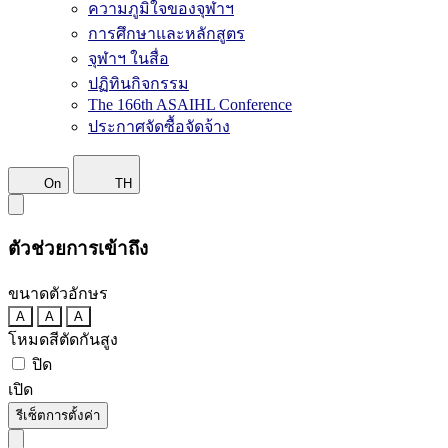
ความภูมิใจของจุฬาฯ
การศึกษาและหลักสูตร
จุฬาฯ ในสื่อ
ปฏิทินกิจกรรม
The 166th ASAIHL Conference
ประกาศจัดซื้อจัดจ้าง
On
TH
ตัวช่วยการเข้าถึง
ขนาดตัวอักษร
A
A
A
โหมดสีตัดกันสูง
ปิด
เปิด
รีเซ็ตการตั้งค่า