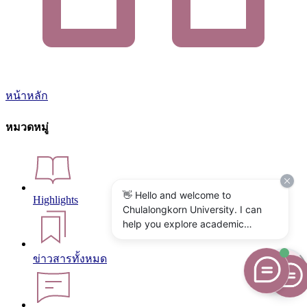
หน้าหลัก
หมวดหมู่
👋 Hello and welcome to
Highlights
Chulalongkorn University. I can
help you explore academic
programs, admissions, research,
campus life, and university
ข่าวสารทั้งหมด
services. What would you like to
know?