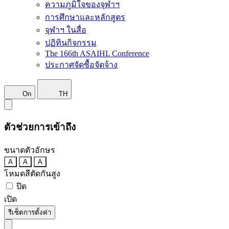
ความภูมิใจของจุฬาฯ
การศึกษาและหลักสูตร
จุฬาฯ ในสื่อ
ปฏิทินกิจกรรม
The 166th ASAIHL Conference
ประกาศจัดซื้อจัดจ้าง
On
TH
ตัวช่วยการเข้าถึง
ขนาดตัวอักษร
A
A
A
โหมดสีตัดกันสูง
ปิด
เปิด
รีเซ็ตการตั้งค่า