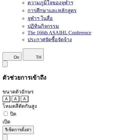
ความภูมิใจของจุฬาฯ
การศึกษาและหลักสูตร
จุฬาฯ ในสื่อ
ปฏิทินกิจกรรม
The 166th ASAIHL Conference
ประกาศจัดซื้อจัดจ้าง
On
TH
ตัวช่วยการเข้าถึง
ขนาดตัวอักษร
A
A
A
โหมดสีตัดกันสูง
ปิด
เปิด
รีเซ็ตการตั้งค่า