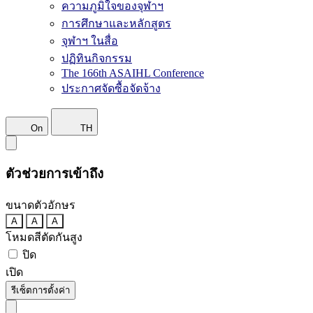
ความภูมิใจของจุฬาฯ
การศึกษาและหลักสูตร
จุฬาฯ ในสื่อ
ปฏิทินกิจกรรม
The 166th ASAIHL Conference
ประกาศจัดซื้อจัดจ้าง
On
TH
ตัวช่วยการเข้าถึง
ขนาดตัวอักษร
A
A
A
โหมดสีตัดกันสูง
ปิด
เปิด
รีเซ็ตการตั้งค่า