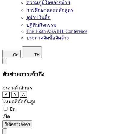
ความภูมิใจของจุฬาฯ
การศึกษาและหลักสูตร
จุฬาฯ ในสื่อ
ปฏิทินกิจกรรม
The 166th ASAIHL Conference
ประกาศจัดซื้อจัดจ้าง
On
TH
ตัวช่วยการเข้าถึง
ขนาดตัวอักษร
A
A
A
โหมดสีตัดกันสูง
ปิด
เปิด
รีเซ็ตการตั้งค่า