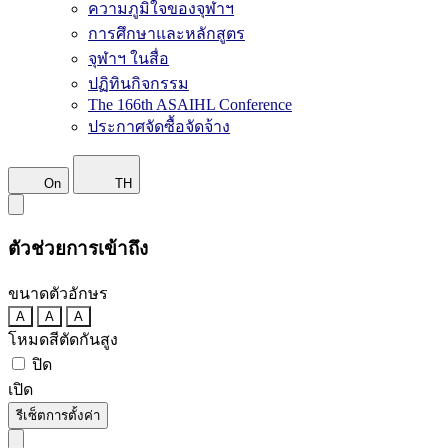
ความภูมิใจของจุฬาฯ
การศึกษาและหลักสูตร
จุฬาฯ ในสื่อ
ปฏิทินกิจกรรม
The 166th ASAIHL Conference
ประกาศจัดซื้อจัดจ้าง
On
TH
ตัวช่วยการเข้าถึง
ขนาดตัวอักษร
A
A
A
โหมดสีตัดกันสูง
ปิด
เปิด
รีเซ็ตการตั้งค่า