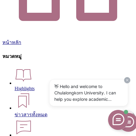
หน้าหลัก
หมวดหมู่
👋 Hello and welcome to
Highlights
Chulalongkorn University. I can
help you explore academic
programs, admissions, research,
campus life, and university
ข่าวสารทั้งหมด
services. What would you like to
know?