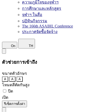
ความภูมิใจของจุฬาฯ
การศึกษาและหลักสูตร
จุฬาฯ ในสื่อ
ปฏิทินกิจกรรม
The 166th ASAIHL Conference
ประกาศจัดซื้อจัดจ้าง
On
TH
ตัวช่วยการเข้าถึง
ขนาดตัวอักษร
A
A
A
โหมดสีตัดกันสูง
ปิด
เปิด
รีเซ็ตการตั้งค่า