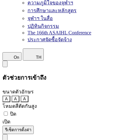
ความภูมิใจของจุฬาฯ
การศึกษาและหลักสูตร
จุฬาฯ ในสื่อ
ปฏิทินกิจกรรม
The 166th ASAIHL Conference
ประกาศจัดซื้อจัดจ้าง
On
TH
ตัวช่วยการเข้าถึง
ขนาดตัวอักษร
A
A
A
โหมดสีตัดกันสูง
ปิด
เปิด
รีเซ็ตการตั้งค่า